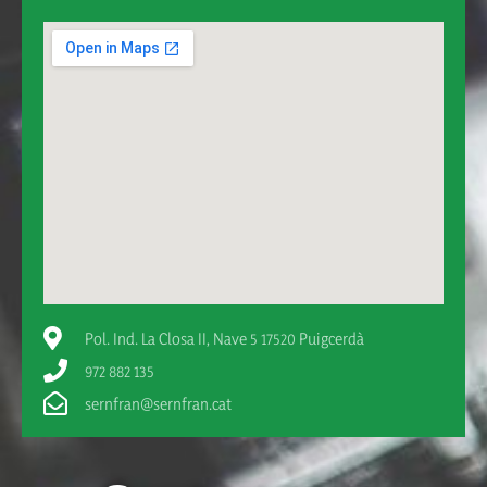
Pol. Ind. La Closa II, Nave 5 17520 Puigcerdà
972 882 135
sernfran@sernfran.cat