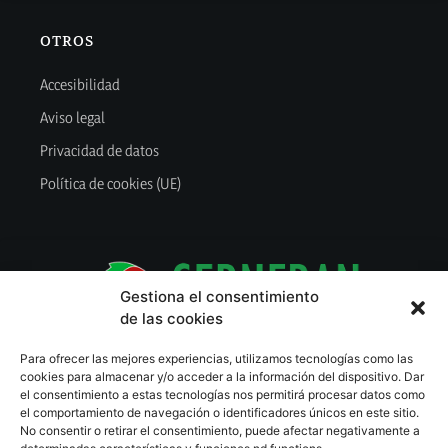
OTROS
Accesibilidad
Aviso legal
Privacidad de datos
Política de cookies (UE)
Gestiona el consentimiento
de las cookies
Para ofrecer las mejores experiencias, utilizamos tecnologías como las
cookies para almacenar y/o acceder a la información del dispositivo. Dar
el consentimiento a estas tecnologías nos permitirá procesar datos como
© 2022
Sernfran Cerdanya
, S.L. | Web diseñada e implementada por
el comportamiento de navegación o identificadores únicos en este sitio.
Informaber Web Pro
(Inforber Serveis TIC, S.L.),
No consentir o retirar el consentimiento, puede afectar negativamente a