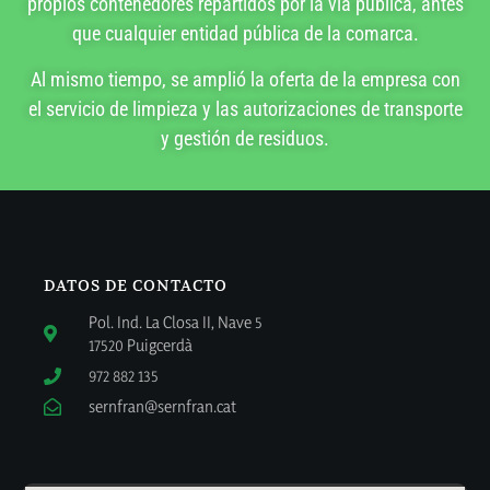
propios contenedores repartidos por la vía pública, antes
que cualquier entidad pública de la comarca.
Al mismo tiempo, se amplió la oferta de la empresa con
el servicio de limpieza y las autorizaciones de transporte
y gestión de residuos.
DATOS DE CONTACTO
Pol. Ind. La Closa II, Nave 5
17520 Puigcerdà
972 882 135
sernfran@sernfran.cat