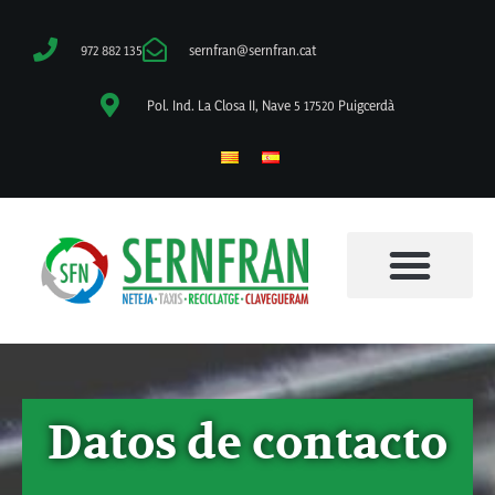
972 882 135
sernfran@sernfran.cat
Pol. Ind. La Closa II, Nave 5 17520 Puigcerdà
Recogida y reciclaje
Datos de contacto